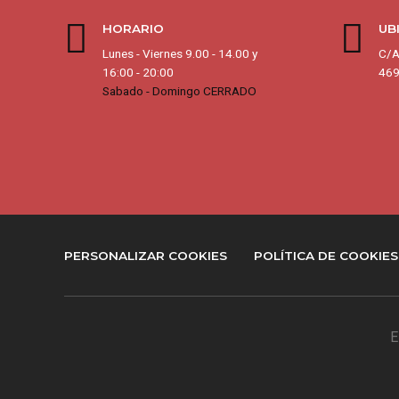
HORARIO
UB
Lunes - Viernes 9.00 - 14.00 y
C/A
16:00 - 20:00
469
Sabado - Domingo CERRADO
PERSONALIZAR COOKIES
POLÍTICA DE COOKIES
E