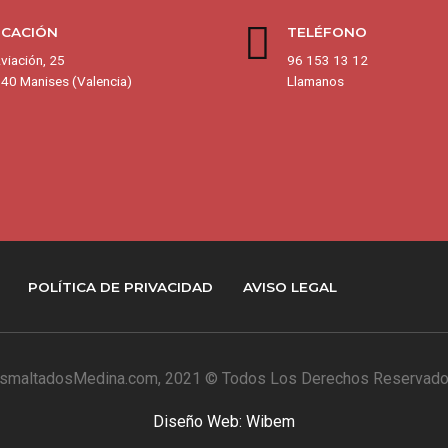
ICACIÓN
TELÉFONO
viación, 25
96 153 13 12
40 Manises (Valencia)
Llamanos
POLÍTICA DE PRIVACIDAD
AVISO LEGAL
smaltadosMedina.com
, 2021 © Todos Los Derechos Reservad
Diseño Web: Wibem