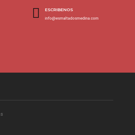
ESCRIBENOS
info@esmaltadosmedina.com
os