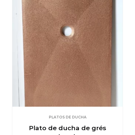
se
pueden
elegir
en
la
página
de
producto
PLATOS DE DUCHA
Plato de ducha de grés