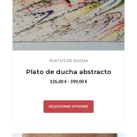
producto
PLATOS DE DUCHA
Plato de ducha abstracto
Rango
326,00
€
-
399,00
€
de
Este
precios:
producto
desde
SELECCIONAR OPCIONES
tiene
326,00 €
múltiples
hasta
variantes.
399,00 €
Las
opciones