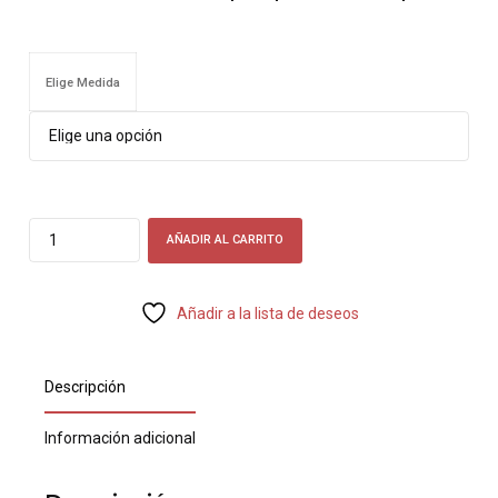
ha
39
Elige Medida
Quantity
AÑADIR AL CARRITO
Añadir a la lista de deseos
Descripción
Información adicional