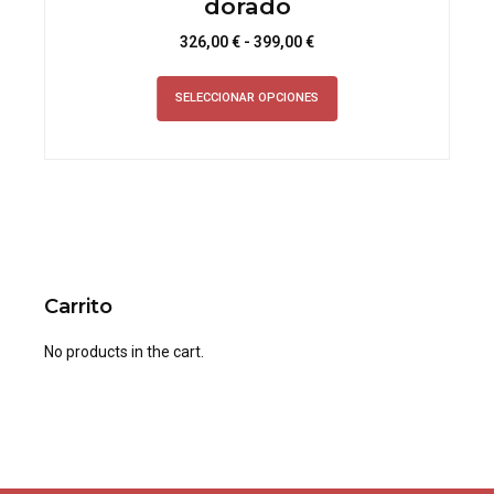
dorado
Rango
326,00
€
-
399,00
€
de
Este
precios:
SELECCIONAR OPCIONES
producto
desde
tiene
326,00 €
múltiples
hasta
variantes.
399,00 €
Las
opciones
se
pueden
Carrito
elegir
en
No products in the cart.
la
página
de
producto