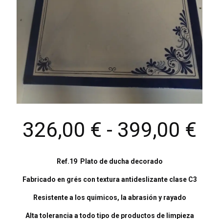
R
326,00
€
-
399,00
€
de
Ref.19 Plato de ducha decorado
pr
Fabricado en grés con textura antideslizante clase C3
de
Resistente a los quimicos, la abrasión y rayado
32
Alta tolerancia a todo tipo de productos de limpieza