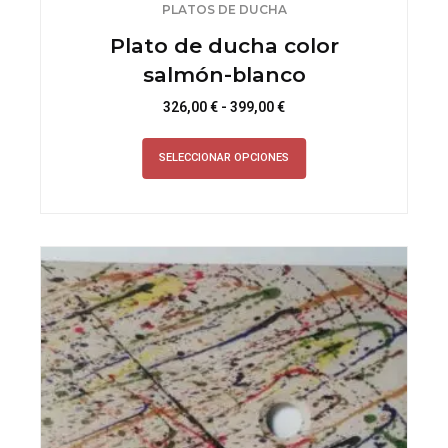
PLATOS DE DUCHA
Plato de ducha color
salmón-blanco
Rango
326,00
€
-
399,00
€
de
Este
precios:
SELECCIONAR OPCIONES
producto
desde
tiene
326,00 €
múltiples
hasta
variantes.
399,00 €
Las
opciones
se
pueden
elegir
en
la
página
de