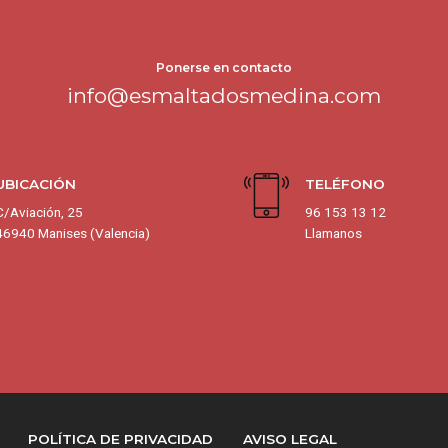
Ponerse en contacto
info@esmaltadosmedina.com
UBICACIÓN
TELÉFONO
C/Aviación, 25
96 153 13 12
46940 Manises (Valencia)
Llamanos
POLÍTICA DE PRIVACIDAD
AVISO LEGAL